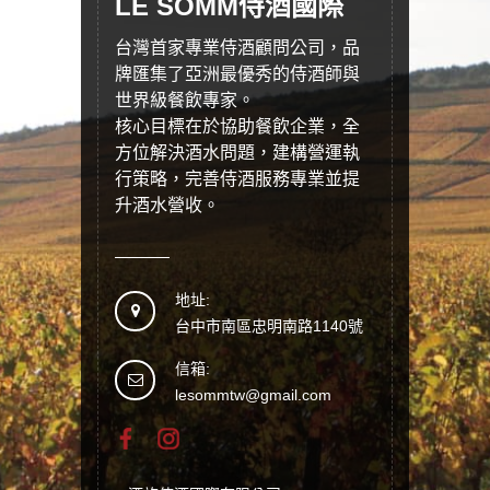
LE SOMM侍酒國際
台灣首家專業侍酒顧問公司，品
牌匯集了亞洲最優秀的侍酒師與
世界級餐飲專家。
核心目標在於協助餐飲企業，全
方位解決酒水問題，建構營運執
行策略，完善侍酒服務專業並提
升酒水營收。
地址:
台中市南區忠明南路1140號
信箱:
lesommtw@gmail.com