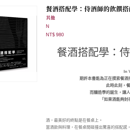
餐酒搭配學：侍酒師的飲饌搭
其他
N
NT$ 980
餐酒搭配學：侍
In 
期許本書能為正在摸索餐酒
此時此刻，
而釀造學的誕生，讓
「如果酒能夠封
酒，最美好的終點是在餐桌上。
當酒飲與料理，在餐桌間碰撞出驚喜的搭配感