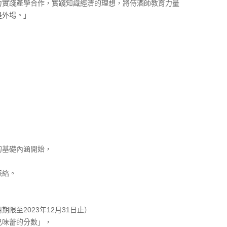
力實踐產學合作，實踐知識經濟的理想，將侍酒師教育力量
是外場。」
的基礎內涵開始，
，
脈絡。
限至2023年12月31日止）
己味蕾的分數」，