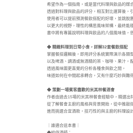
希望作為一個指南，或是當代料理與飲品的媒
透過對料理與飲品的評分，相互對比運算後，
使用者可以提前預測餐飲搭配的好壞，並跳脫
以更大的視野，理性的構思風味架構，最終能
書中將有專篇說明料理與飲品的八個風味值，
◆ 精緻料理到日常小食，詳解32套餐飲搭配
掌握餐搭邏輯後，即用評分系統實際演示各類
以及啤酒、調酒或無酒精的茶、咖啡、果汁，
透過風味圖更直覺的分析各種食與飲之間，
味道如何在中間起承轉合，又有什麼巧妙與難
◆ 策劃一場賓客盡歡的米其林餐酒會
作者由過去15場的米其林餐會經驗中，精選出
從了解餐會主廚的風格與背景開始，從中推敲
進而挑選合宜酒款，技巧性的與主廚的料理設
｜誰適合這本書｜
◆給侍酒師：