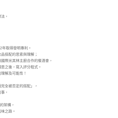
想法，
22年取得發明專利。
飲品搭配的思索與理解；
與國際米其林主廚合作的餐酒會，
構思之後，寫入評分程式。
的理解及可能性！
種完全被否定的搭配」，
的事，
懂的架構，
風味之路。