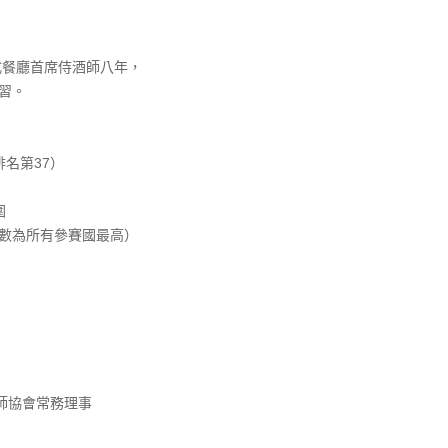
式餐廳首席侍酒師八年，
學習。
排名第37）
圍
（分數為所有參賽國最高）
侍酒師協會常務理事