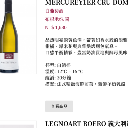
MERCUREY1ER CRU DOM
白葡萄酒
布根地/法國
NT$ 1,680
晶透明亮淡黃色澤，帶著如香水般的淡雅
柑橘、爆米花與典雅烘烤麵包氣息。
口感平衡精彩、豐富奶油質地與酵母風味
杯型: 白酒杯
溫度: 12°C - 16 °C
醒酒: 30分鐘
搭餐: 法式精緻海鮮前菜，新鮮羊奶乳酪
查看商品
LEGNOART ROERO 義