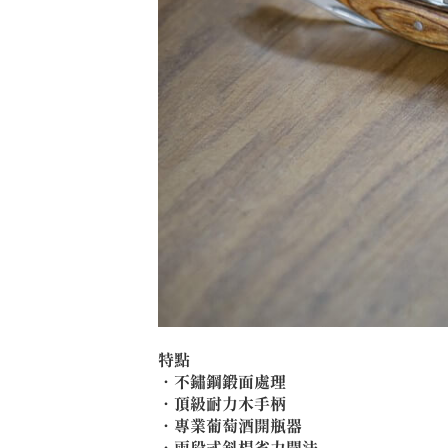
特點
．不鏽鋼鍛面處理
．頂級耐力木手柄
．專業葡萄酒開瓶器
．兩段式斜桿省力開法