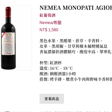
NEMEA MONOPATI AGIOR
紅葡萄酒
Nemea/希臘
NT$ 1,580
黑色水果、黑醋栗、菸草、辛香料、
皮革、黑胡椒、甘草與橡木桶煙燻氣息
香氣濃郁但酒體精巧、酸度中高、單寧扎
杯型: 紅酒杯
溫度: 16°C - 18 °C
醒酒: 倒醒酒器1小時
搭餐: 烤羊排、燉煮小牛肉與野味辛香料
查看商品