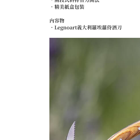
．精美紙盒包裝
內容物
．Legnoart義大利羅埃蘿侍酒刀