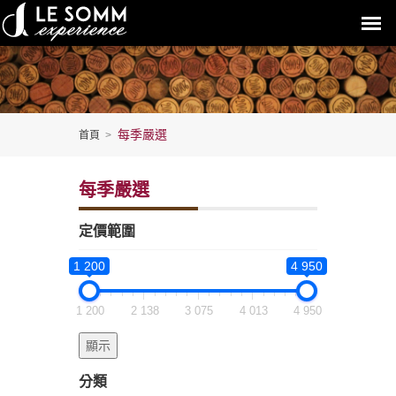
每季嚴選
首頁
>
每季嚴選
定價範圍
1 200
4 950
1 200
2 138
3 075
4 013
4 950
分類