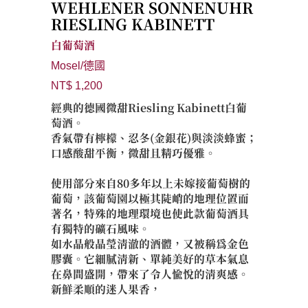
WEHLENER SONNENUHR
RIESLING KABINETT
白葡萄酒
Mosel/德國
NT$ 1,200
經典的德國微甜Riesling Kabinett白葡
萄酒。
香氣帶有檸檬、忍冬(金銀花)與淡淡蜂蜜；
口感酸甜平衡，微甜且精巧優雅。
使用部分來自80多年以上未嫁接葡萄樹的
葡萄，該葡萄園以極其陡峭的地理位置而
著名，特殊的地理環境也使此款葡萄酒具
有獨特的礦石風味。
如水晶般晶瑩清澈的酒體，又被稱為金色
膠囊。它細膩清新、單純美好的草本氣息
在鼻間盛開，帶來了令人愉悅的清爽感。
新鮮柔順的迷人果香，