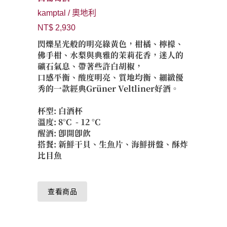
kamptal / 奧地利
NT$ 2,930
閃爍星光般的明亮綠黃色，柑橘、檸檬、
佛手柑、水梨與典雅的茉莉花香，迷人的
礦石氣息、帶著些許白胡椒，
口感平衡、酸度明亮、質地均衡、細緻優
秀的一款經典Grüner Veltliner好酒。
杯型: 白酒杯
溫度: 8°C - 12 °C
醒酒: 即開即飲
搭餐: 新鮮干貝、生魚片、海鮮拼盤、酥炸
比目魚
查看商品