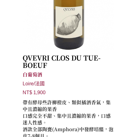
QVEVRI CLOS DU TUE-
BOEUF
白葡萄酒
Loire/法國
NT$ 1,900
帶有酵母些許柳橙皮、類似橘酒香氣，集
中且濃縮的果香
口感完全不甜、集中且濃縮的果香，口感
迷人性感。
酒款全部陶甕(Amphora)中發酵培醞，泡
皮7-8個月。