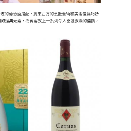
精湛的葡萄酒搭配，將東西方的烹飪藝術和美酒佳釀巧妙
國料理的經典元素，為賓客獻上一系列令人垂涎欲滴的佳餚，