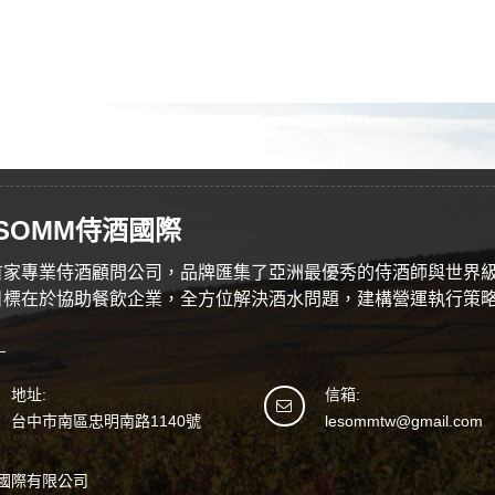
 SOMM侍酒國際
首家專業侍酒顧問公司，品牌匯集了亞洲最優秀的侍酒師與世界
目標在於協助餐飲企業，全方位解決酒水問題，建構營運執行策
地址:
信箱:
台中市南區忠明南路1140號
lesommtw@gmail.com
國際有限公司